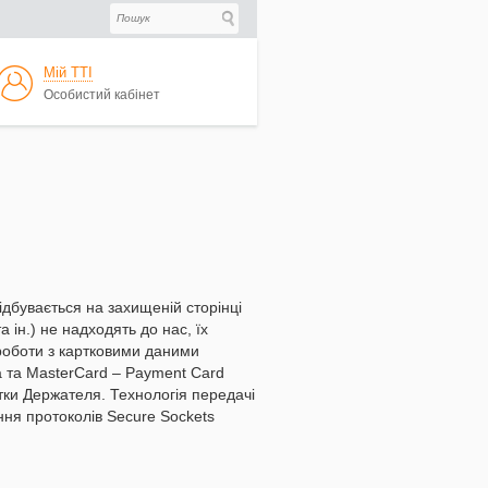
Мій ТТІ
Особистий кабінет
дбувається на захищеній сторінці
 ін.) не надходять до нас, їх
 роботи з картковими даними
 та MasterCard – Payment Card
ртки Держателя. Технологія передачі
ння протоколів Secure Sockets