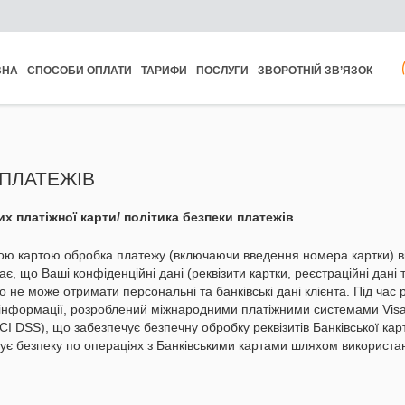
ВНА
СПОСОБИ ОПЛАТИ
ТАРИФИ
ПОСЛУГИ
ЗВОРОТНІЙ ЗВ’ЯЗОК
 ПЛАТЕЖІВ
их платіжної карти/ політика безпеки платежів
ою картою обробка платежу (включаючи введення номера картки) ві
, що Ваші конфіденційні дані (реквізити картки, реєстраційні дані та
о не може отримати персональні та банківські дані клієнта. Під час
 інформації, розроблений міжнародними платіжними системами Visa
(PCI DSS), що забезпечує безпечну обробку реквізитів Банківської ка
тує безпеку по операціях з Банківськими картами шляхом використа